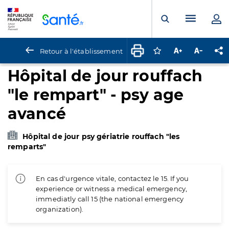
Panneau de gestion des cookies
Menu pr
Ouvrir la rech
Retour à l'établissement
Connectez-vous pour
Augmenter la t
Diminuer 
Pa
Hôpital de jour rouffach
"le rempart" - psy age
avancé
Hôpital de jour psy gériatrie rouffach "les
remparts"
En cas d'urgence vitale, contactez le 15. If you
experience or witness a medical emergency,
immediatly call 15 (the national emergency
organization).