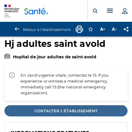
Panneau de gestion des cookies
Menu pr
Ouvrir la rech
Retour à l'établissement
Connectez-vous pour
Augmenter la t
Diminuer 
Pa
Hj adultes saint avold
Hopital de jour adultes de saint-avold
En cas d'urgence vitale, contactez le 15. If you
experience or witness a medical emergency,
immediatly call 15 (the national emergency
organization).
CONTACTER L'ÉTABLISSEMENT