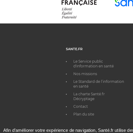
SANTE.FR
Le Service public
d'information en santé
Nos missions
Le Standard de l’information
en santé
La charte Santé.fr
Décryptage
Contact
Plan du site
Afin d’améliorer votre expérience de navigation, Santé.fr utilise d