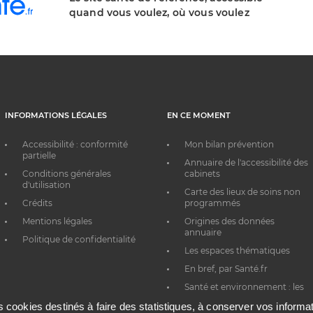
quand vous voulez, où vous voulez
INFORMATIONS LÉGALES
EN CE MOMENT
Accessibilité : conformité
Mon bilan prévention
partielle
Annuaire de l'accessibilité des
Conditions générales
cabinets
d'utilisation
Carte des lieux de soins non
Crédits
programmés
Mentions légales
Origines des données
annuaire
Politique de confidentialité
Les espaces thématiques
En bref, par Santé.fr
Santé et environnement : les
bons réflexes au quotidien
es cookies destinés à faire des statistiques, à conserver vos inform