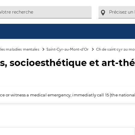
e les maladies mentales
Saint-Cyr-au-Mont-d’Or
Ch de saint cyr au mo
s, socioesthétique et art-th
ience or witness a medical emergency, immediatly call 15 (the nation