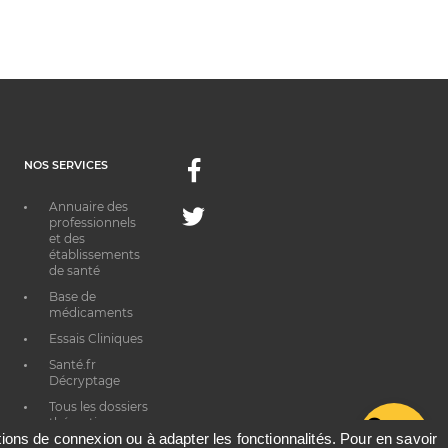
NOS SERVICES
Facebook
Annuaire des
Twitter
professionnels
et des
établissements
de santé
Base de
médicaments
Essais Cliniques
Santé.fr
Décryptage
Tous les dossiers
thématiques
G
ations de connexion ou à adapter les fonctionnalités. Pour en savoir