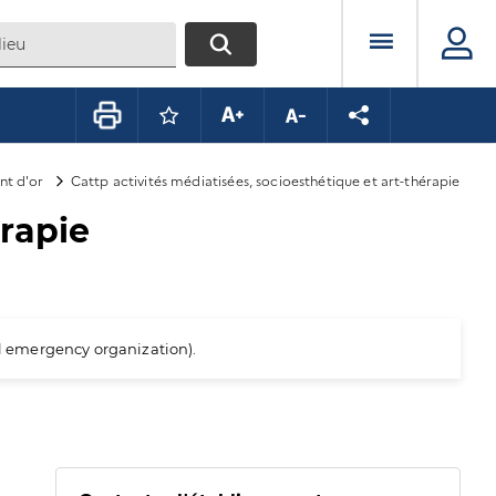
Menu prin
RECHERCHER
Connectez-vous pour mettre ce conte
Augmenter la taille du texte
Diminuer la taille du te
Partager la pag
nt d'or
Cattp activités médiatisées, socioesthétique et art-thérapie
érapie
al emergency organization).