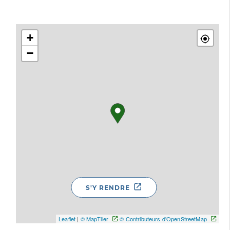
+
−
S'Y RENDRE
Leaflet
|
© MapTiler
© Contributeurs d'OpenStreetMap