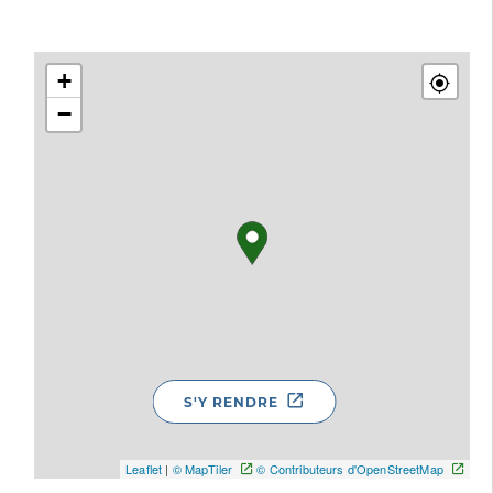
+
−
S'Y RENDRE
Leaflet
|
© MapTiler
© Contributeurs d'OpenStreetMap