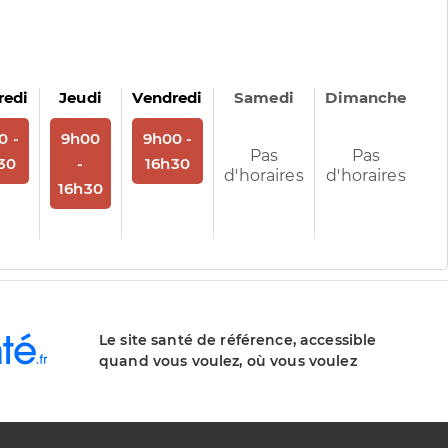
redi
Jeudi
Vendredi
Samedi
Dimanche
us
 rendez-vous
Sur rendez-vous
Sur rendez-vous
0 -
9h00
9h00 -
Pas
Pas
30
-
16h30
d'horaires
d'horaires
16h30
Le site santé de référence, accessible
quand vous voulez, où vous voulez