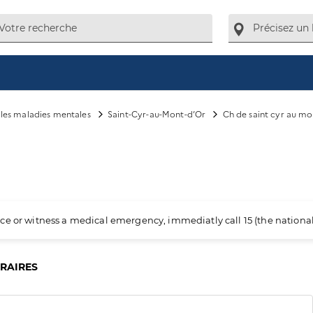
e les maladies mentales
Saint-Cyr-au-Mont-d’Or
Ch de saint cyr au mo
ience or witness a medical emergency, immediatly call 15 (the nation
ORAIRES