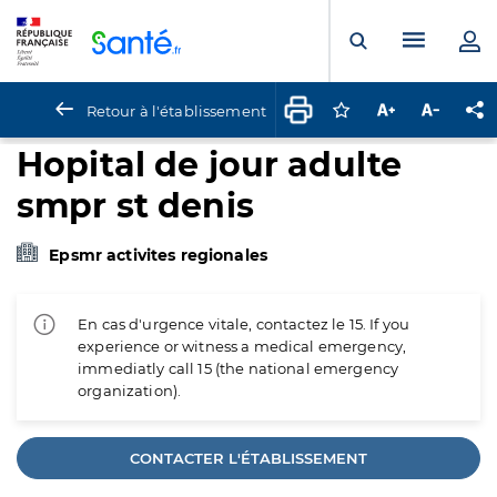
Panneau de gestion des cookies
Menu pr
Ouvrir la rech
Retour à l'établissement
Connectez-vous pour
Augmenter la t
Diminuer 
Pa
Hopital de jour adulte
smpr st denis
Epsmr activites regionales
En cas d'urgence vitale, contactez le 15. If you
experience or witness a medical emergency,
immediatly call 15 (the national emergency
organization).
CONTACTER L'ÉTABLISSEMENT