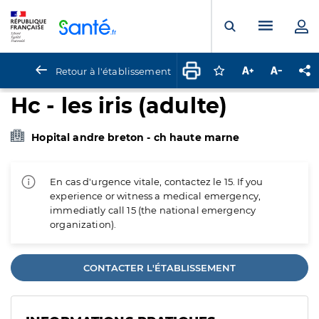
Panneau de gestion des cookies
Menu pr
Ouvrir la rech
Retour à l'établissement
Connectez-vous pour
Augmenter la t
Diminuer 
Pa
Hc - les iris (adulte)
Hopital andre breton - ch haute marne
En cas d'urgence vitale, contactez le 15. If you
experience or witness a medical emergency,
immediatly call 15 (the national emergency
organization).
CONTACTER L'ÉTABLISSEMENT