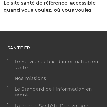
Le site santé de référence, accessible
quand vous voulez, où vous voulez
SANTE.FR
Le Service public d'information en
santé
Nos missions
Le Standard de l’information en
santé
La charte Santé.fr Décryptage