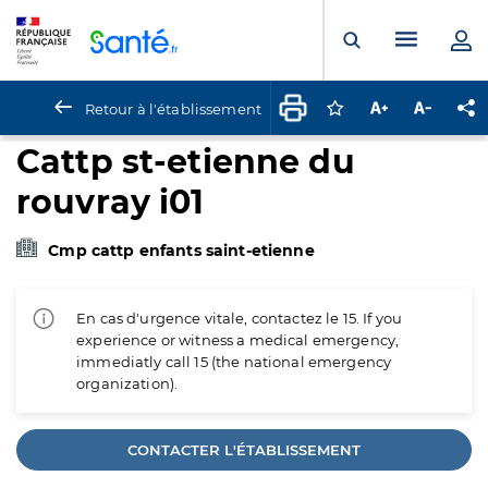
Panneau de gestion des cookies
Menu pr
Ouvrir la rech
Retour à l'établissement
Connectez-vous pour
Augmenter la t
Diminuer 
Pa
Cattp st-etienne du
rouvray i01
Cmp cattp enfants saint-etienne
En cas d'urgence vitale, contactez le 15. If you
experience or witness a medical emergency,
immediatly call 15 (the national emergency
organization).
CONTACTER L'ÉTABLISSEMENT