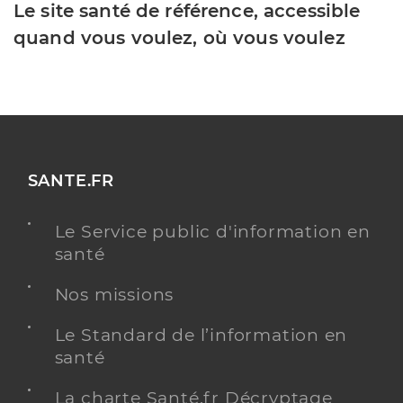
Le site santé de référence, accessible
quand vous voulez, où vous voulez
SANTE.FR
Le Service public d'information en
santé
Nos missions
Le Standard de l’information en
santé
La charte Santé.fr Décryptage