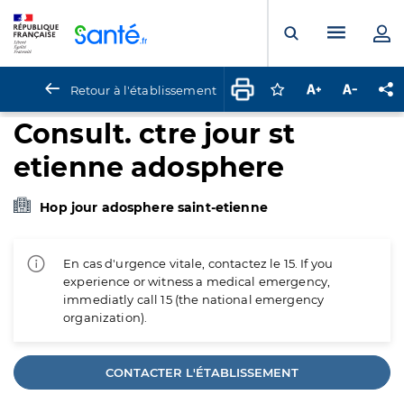
Panneau de gestion des cookies
Menu pr
Ouvrir la rech
Retour à l'établissement
Connectez-vous pour
Augmenter la t
Diminuer 
Pa
Consult. ctre jour st
etienne adosphere
Hop jour adosphere saint-etienne
En cas d'urgence vitale, contactez le 15. If you
experience or witness a medical emergency,
immediatly call 15 (the national emergency
organization).
CONTACTER L'ÉTABLISSEMENT