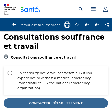
Panneau de gestion des cookies
Menu pr
Ouvrir la rech
Retour à l'établissement
Connectez-vous pour
Augmenter la t
Diminuer 
Pa
Consultations souffrance
et travail
Consultations souffrance et travail
En cas d'urgence vitale, contactez le 15. If you
experience or witness a medical emergency,
immediatly call 15 (the national emergency
organization).
CONTACTER L'ÉTABLISSEMENT