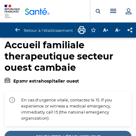
Panneau de gestion des cookies
Menu pr
Ouvrir la rech
Retour à l'établissement
Connectez-vous pour
Augmenter la t
Diminuer 
Pa
Accueil familiale
therapeutique secteur
ouest cambaie
Epsmr extrahospitalier ouest
En cas d'urgence vitale, contactez le 15. If you
experience or witness a medical emergency,
immediatly call 15 (the national emergency
organization).