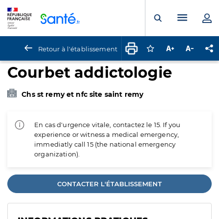
Panneau de gestion des cookies
Menu pr
Ouvrir la rech
Retour à l'établissement
Connectez-vous pour
Augmenter la t
Diminuer 
Pa
Courbet addictologie
Chs st remy et nfc site saint remy
En cas d'urgence vitale, contactez le 15. If you
experience or witness a medical emergency,
immediatly call 15 (the national emergency
organization).
CONTACTER L'ÉTABLISSEMENT