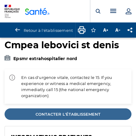
Panneau de gestion des cookies
Menu pr
Ouvrir la rech
Retour à l'établissement
Connectez-vous pour
Augmenter la t
Diminuer 
Pa
Cmpea lebovici st denis
Epsmr extrahospitalier nord
En cas d'urgence vitale, contactez le 15. If you
experience or witness a medical emergency,
immediatly call 15 (the national emergency
organization).
CONTACTER L'ÉTABLISSEMENT