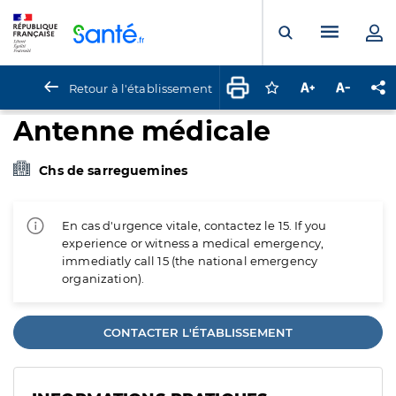
Panneau de gestion des cookies
Menu pr
Ouvrir la rech
Retour à l'établissement
Connectez-vous pour
Augmenter la t
Diminuer 
Pa
Antenne médicale
Chs de sarreguemines
En cas d'urgence vitale, contactez le 15. If you
experience or witness a medical emergency,
immediatly call 15 (the national emergency
organization).
CONTACTER L'ÉTABLISSEMENT