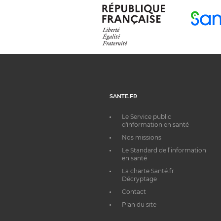
SANTE.FR
Le Service public
d'information en santé
Nos missions
Le Standard de l’information
en santé
La charte Santé.fr
Décryptage
Contact
Plan du site