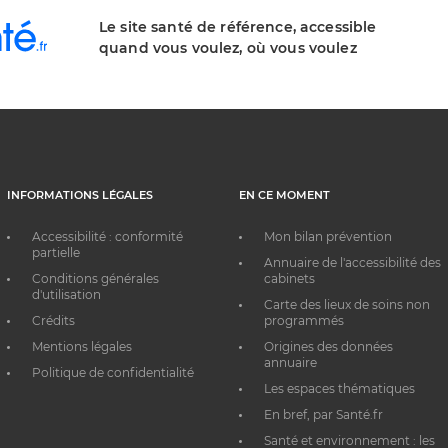
Le site santé de référence, accessible
quand vous voulez, où vous voulez
INFORMATIONS LÉGALES
EN CE MOMENT
Accessibilité : conformité
Mon bilan prévention
partielle
Annuaire de l'accessibilité des
Conditions générales
cabinets
d'utilisation
Carte des lieux de soins non
Crédits
programmés
Mentions légales
Origines des données
annuaire
Politique de confidentialité
Les espaces thématiques
En bref, par Santé.fr
Santé et environnement : les