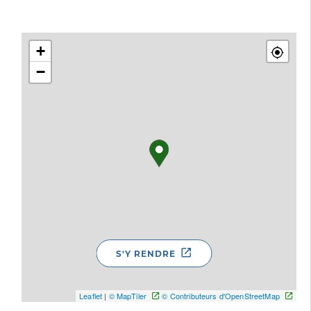
+
−
S'Y RENDRE
Leaflet
|
© MapTiler
© Contributeurs d'OpenStreetMap