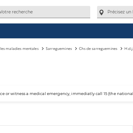
e les maladies mentales
Sarreguemines
Chs de sarreguemines
H.d.j
ience or witness a medical emergency, immediatly call 15 (the nation