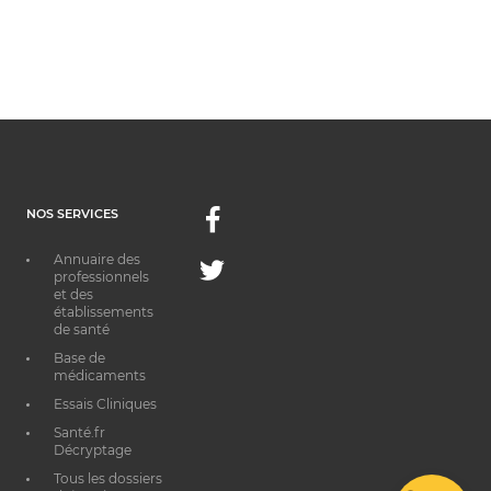
NOS SERVICES
Facebook
Annuaire des
Twitter
professionnels
et des
établissements
de santé
Base de
médicaments
Essais Cliniques
Santé.fr
Décryptage
Tous les dossiers