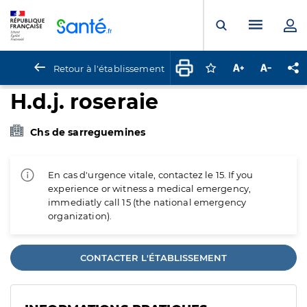
Panneau de gestion des cookies
Menu pr
Ouvrir la rech
Retour à l'établissement
Connectez-vous pour
Augmenter la t
Diminuer 
Pa
H.d.j. roseraie
Chs de sarreguemines
En cas d'urgence vitale, contactez le 15. If you
experience or witness a medical emergency,
immediatly call 15 (the national emergency
organization).
CONTACTER L'ÉTABLISSEMENT