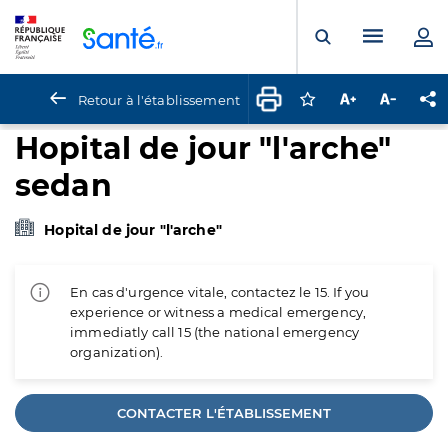
Panneau de gestion des cookies
Menu pr
Ouvrir la rech
Retour à l'établissement
Connectez-vous pour
Augmenter la t
Diminuer 
Pa
Hopital de jour "l'arche"
sedan
Hopital de jour "l'arche"
En cas d'urgence vitale, contactez le 15. If you
experience or witness a medical emergency,
immediatly call 15 (the national emergency
organization).
CONTACTER L'ÉTABLISSEMENT