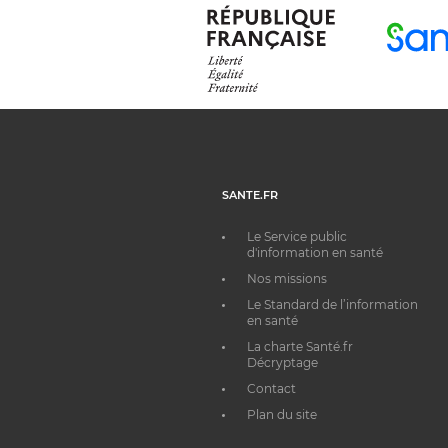
SANTE.FR
Le Service public
d'information en santé
Nos missions
Le Standard de l’information
en santé
La charte Santé.fr
Décryptage
Contact
Plan du site