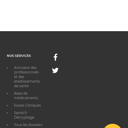
NOS SERVICES
Facebook
Annuaire des
Twitter
professionnels
et des
établissements
de santé
Base de
médicaments
Essais Cliniques
Santé.fr
Décryptage
Tous les dossiers