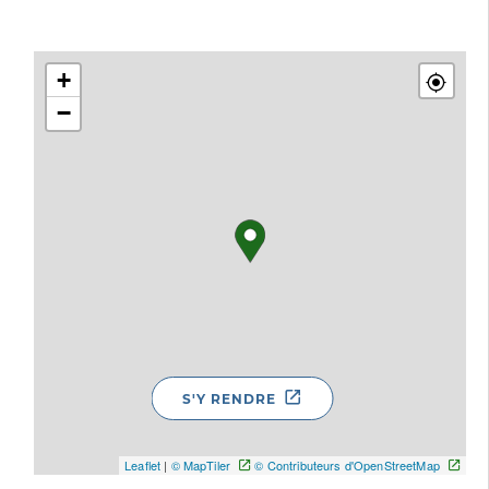
+
−
S'Y RENDRE
Leaflet
|
© MapTiler
© Contributeurs d'OpenStreetMap