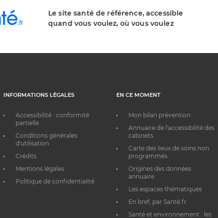
Le site santé de référence, accessible
quand vous voulez, où vous voulez
INFORMATIONS LÉGALES
EN CE MOMENT
Accessibilité : conformité
Mon bilan prévention
partielle
Annuaire de l'accessibilité des
Conditions générales
cabinets
d'utilisation
Carte des lieux de soins non
Crédits
programmés
Mentions légales
Origines des données
annuaire
Politique de confidentialité
Les espaces thématiques
En bref, par Santé.fr
Santé et environnement : les