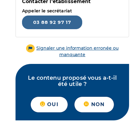
Contacter l'établissement
Appeler le secrétariat
03 88 92 97 17
Signaler une information erronée ou
manquante
Le contenu proposé vous a-t-il
été utile ?
OUI
NON