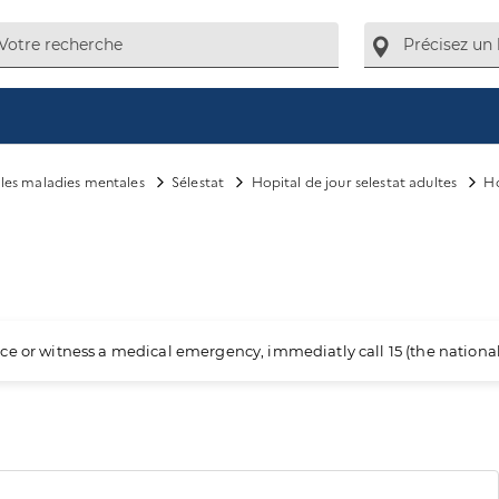
e les maladies mentales
Sélestat
Hopital de jour selestat adultes
Ho
ience or witness a medical emergency, immediatly call 15 (the nation