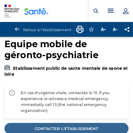
Panneau de gestion des cookies
Menu pr
Ouvrir la rech
Retour à l'établissement
Connectez-vous pour
Augmenter la t
Diminuer 
Pa
Equipe mobile de
géronto-psychiatrie
Etablissement public de sante mentale de saone et
loire
En cas d'urgence vitale, contactez le 15. If you
experience or witness a medical emergency,
immediatly call 15 (the national emergency
organization).
CONTACTER L'ÉTABLISSEMENT