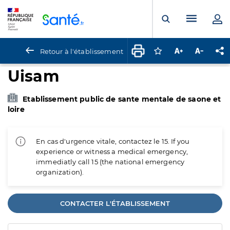
Panneau de gestion des cookies
Menu pr
Ouvrir la rech
Retour à l'établissement
Connectez-vous pour
Augmenter la t
Diminuer 
Pa
Uisam
Etablissement public de sante mentale de saone et
loire
En cas d'urgence vitale, contactez le 15. If you
experience or witness a medical emergency,
immediatly call 15 (the national emergency
organization).
CONTACTER L'ÉTABLISSEMENT