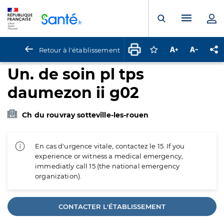
Panneau de gestion des cookies
Menu pr
Ouvrir la rech
Retour à l'établissement
Connectez-vous pour
Augmenter la t
Diminuer 
Pa
Un. de soin pl tps
daumezon ii g02
Ch du rouvray sotteville-les-rouen
En cas d'urgence vitale, contactez le 15. If you
experience or witness a medical emergency,
immediatly call 15 (the national emergency
organization).
CONTACTER L'ÉTABLISSEMENT