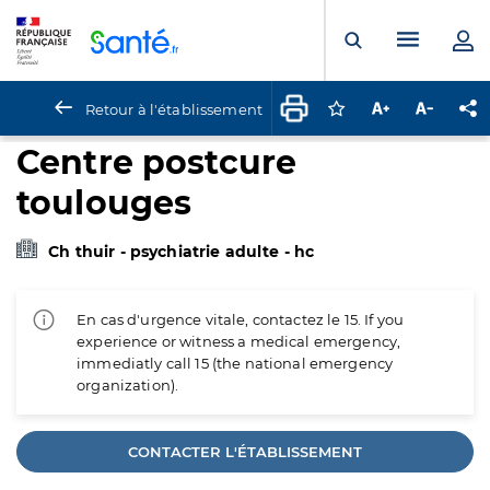
Panneau de gestion des cookies
Menu pr
Ouvrir la rech
Retour à l'établissement
Connectez-vous pour
Augmenter la t
Diminuer 
Pa
Centre postcure
toulouges
Ch thuir - psychiatrie adulte - hc
En cas d'urgence vitale, contactez le 15. If you
experience or witness a medical emergency,
immediatly call 15 (the national emergency
organization).
CONTACTER L'ÉTABLISSEMENT