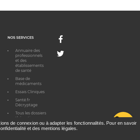
NOS SERVICES
Facebook
Annuaire des
Twitter
professionnels
et des
établissements
de santé
Base de
médicaments
Essais Cliniques
Santé.fr
Décryptage
Tous les dossiers
thématiques
G
ations de connexion ou à adapter les fonctionnalités. Pour en savoir
onfidentialité et des mentions légales.