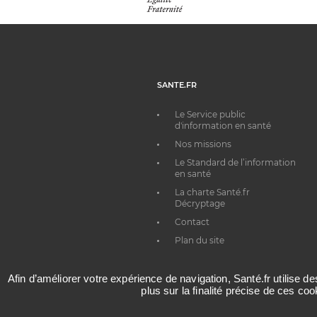
SANTE.FR
Le Service public
d'information en santé
Nos missions
Le Standard de l’information
en santé
La charte Santé.fr
Décryptage
Contact
Plan du site
Afin d’améliorer votre expérience de navigation, Santé.fr utilise d
plus sur la finalité précise de ces co