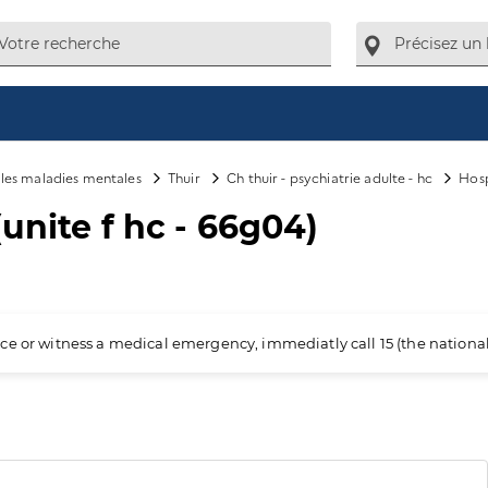
e les maladies mentales
Thuir
Ch thuir - psychiatrie adulte - hc
Hosp
unite f hc - 66g04)
ience or witness a medical emergency, immediatly call 15 (the nation