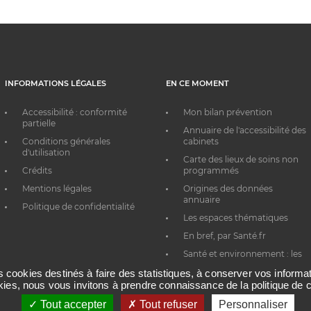
INFORMATIONS LÉGALES
EN CE MOMENT
Accessibilité : conformité
Mon bilan prévention
partielle
Annuaire de l'accessibilité des
Conditions générales
cabinets
d'utilisation
Carte des lieux de soins non
Crédits
programmés
Mentions légales
Origines des données
annuaire
Politique de confidentialité
Les espaces thématiques
En bref, par Santé.fr
Santé et environnement : les
bons réflexes au quotidien
es cookies destinés à faire des statistiques, à conserver vos inform
okies, nous vous invitons à prendre connaissance de la politique de c
Tout accepter
Tout refuser
Personnaliser