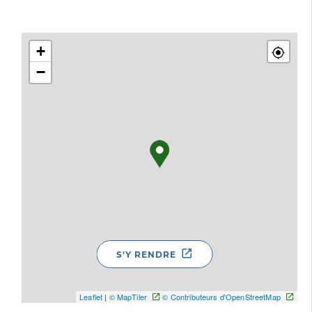
+
−
S'Y RENDRE
Leaflet
|
© MapTiler
© Contributeurs d'OpenStreetMap