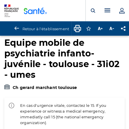
Panneau de gestion des cookies
Menu pr
Ouvrir la rech
Retour à l'établissement
Connectez-vous pour
Augmenter la t
Diminuer 
Pa
Equipe mobile de
psychiatrie infanto-
juvénile - toulouse - 31i02
- umes
Ch gerard marchant toulouse
En cas d'urgence vitale, contactez le 15. If you
experience or witness a medical emergency,
immediatly call 15 (the national emergency
organization).