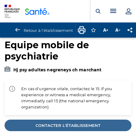
Panneau de gestion des cookies
Menu pr
Ouvrir la rech
Retour à l'établissement
Connectez-vous pour
Augmenter la t
Diminuer 
Pa
Equipe mobile de
psychiatrie
Hj psy adultes negreneys ch marchant
En cas d'urgence vitale, contactez le 15. If you
experience or witness a medical emergency,
immediatly call 15 (the national emergency
organization).
CONTACTER L'ÉTABLISSEMENT