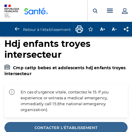
Panneau de gestion des cookies
Menu pr
Ouvrir la rech
Retour à l'établissement
Connectez-vous pour
Augmenter la t
Diminuer 
Pa
Hdj enfants troyes
intersecteur
Cmp cattp bebes et adolescents hdj enfants troyes
intersecteur
En cas d'urgence vitale, contactez le 15. If you
experience or witness a medical emergency,
immediatly call 15 (the national emergency
organization).
CONTACTER L'ÉTABLISSEMENT