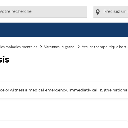
e les maladies mentales
Varennes-le-grand
Atelier therapeutique horti
sis
ience or witness a medical emergency, immediatly call 15 (the nation