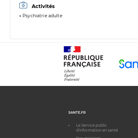
Activités
Psychiatrie adulte
SANTE.FR
Le Service public
d'information en santé