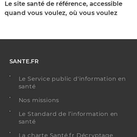
Le site santé de référence, accessible
quand vous voulez, où vous voulez
SANTE.FR
Le Service public d'information en
santé
Nos missions
Le Standard de l’information en
santé
La charte Santé.fr Décryptage