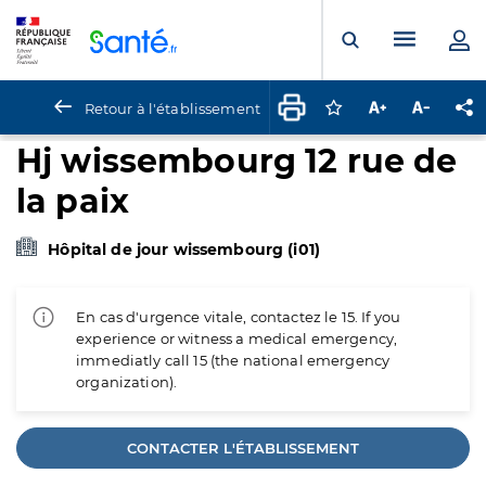
Panneau de gestion des cookies
Menu pr
Ouvrir la rech
Retour à l'établissement
Connectez-vous pour
Augmenter la t
Diminuer 
Pa
Hj wissembourg 12 rue de
la paix
Hôpital de jour wissembourg (i01)
En cas d'urgence vitale, contactez le 15. If you
experience or witness a medical emergency,
immediatly call 15 (the national emergency
organization).
CONTACTER L'ÉTABLISSEMENT