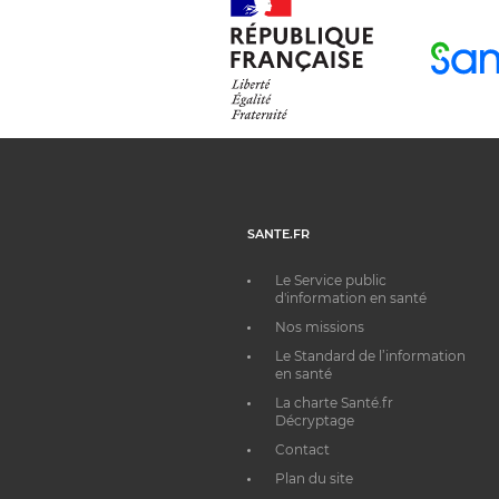
SANTE.FR
Le Service public
d'information en santé
Nos missions
Le Standard de l’information
en santé
La charte Santé.fr
Décryptage
Contact
Plan du site