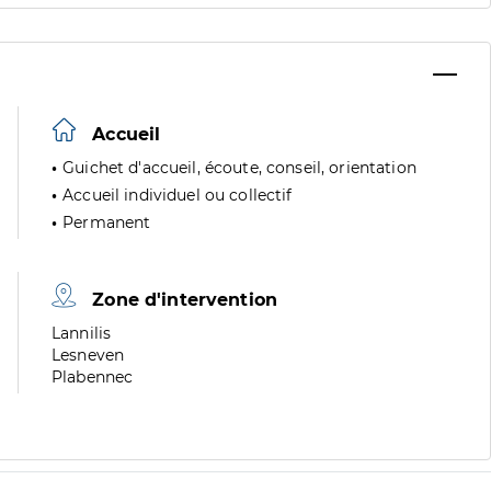
Accueil
Guichet d'accueil, écoute, conseil, orientation
Accueil individuel ou collectif
Permanent
Zone d'intervention
Zone
Lannilis
de
Zone
Lesneven
division
de
Zone
Plabennec
division
de
division