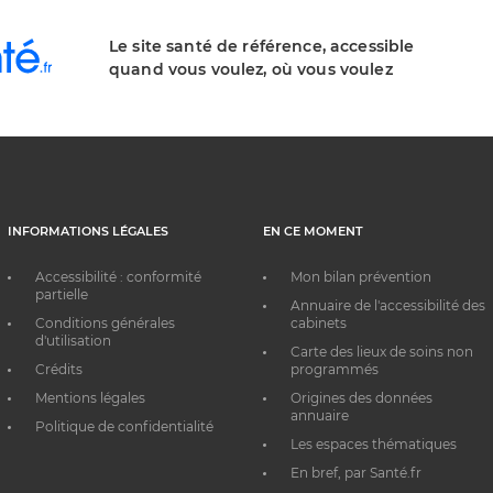
Le site santé de référence, accessible
quand vous voulez, où vous voulez
INFORMATIONS LÉGALES
EN CE MOMENT
Accessibilité : conformité
Mon bilan prévention
partielle
Annuaire de l'accessibilité des
Conditions générales
cabinets
d'utilisation
Carte des lieux de soins non
Crédits
programmés
Mentions légales
Origines des données
annuaire
Politique de confidentialité
Les espaces thématiques
En bref, par Santé.fr