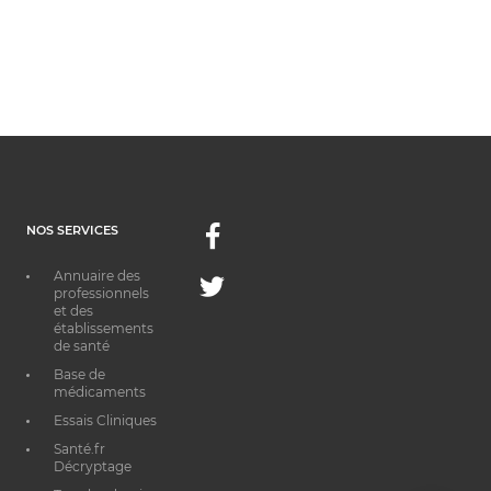
NOS SERVICES
Facebook
Annuaire des
Twitter
professionnels
et des
établissements
de santé
Base de
médicaments
Essais Cliniques
Santé.fr
Décryptage