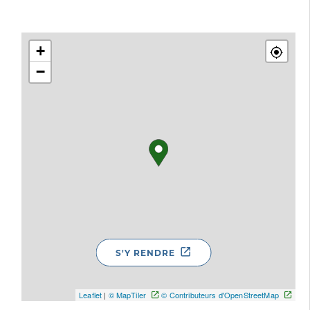
+
−
S'Y RENDRE
Leaflet
|
© MapTiler
© Contributeurs d'OpenStreetMap