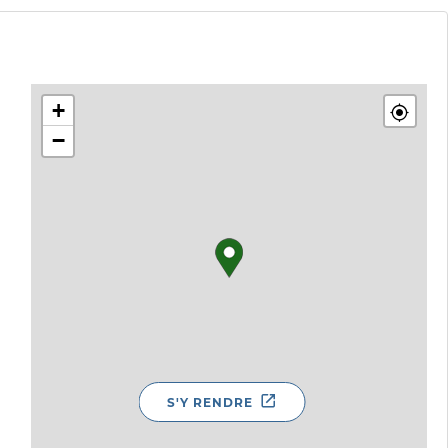
+
−
S'Y RENDRE