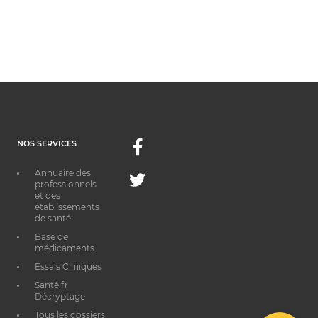
NOS SERVICES
Facebook
Annuaire des
Twitter
professionnels
et des
établissements
de santé
Base de
médicaments
Essais Cliniques
Santé.fr
Décryptage
Tous les dossiers