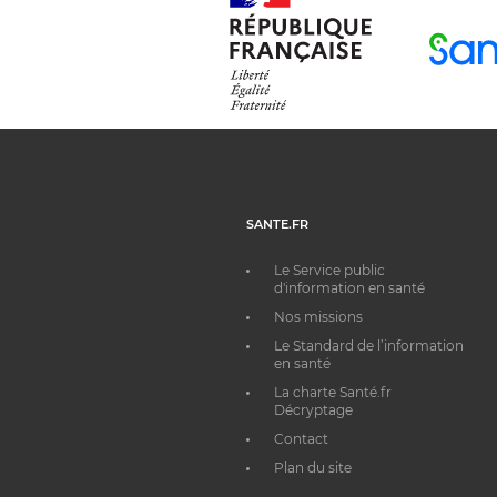
SANTE.FR
Le Service public
d'information en santé
Nos missions
Le Standard de l’information
en santé
La charte Santé.fr
Décryptage
Contact
Plan du site