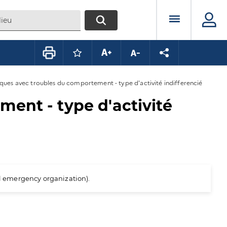
Menu prin
RECHERCHER
Connectez-vous pour mettre ce conte
Augmenter la taille du texte
Diminuer la taille du te
Partager la pag
iques avec troubles du comportement - type d'activité indifferencié
ent - type d'activité
al emergency organization).