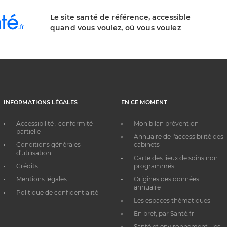
Le site santé de référence, accessible
quand vous voulez, où vous voulez
INFORMATIONS LÉGALES
EN CE MOMENT
Accessibilité : conformité
Mon bilan prévention
partielle
Annuaire de l'accessibilité des
Conditions générales
cabinets
d'utilisation
Carte des lieux de soins non
Crédits
programmés
Mentions légales
Origines des données
annuaire
Politique de confidentialité
Les espaces thématiques
En bref, par Santé.fr
Santé et environnement : les