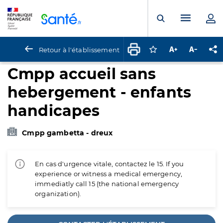
Panneau de gestion des cookies
Menu pr
Ouvrir la rech
Retour à l'établissement
Connectez-vous pour
Augmenter la t
Diminuer 
Pa
Cmpp accueil sans
hebergement - enfants
handicapes
Cmpp gambetta - dreux
En cas d'urgence vitale, contactez le 15. If you
experience or witness a medical emergency,
immediatly call 15 (the national emergency
organization).