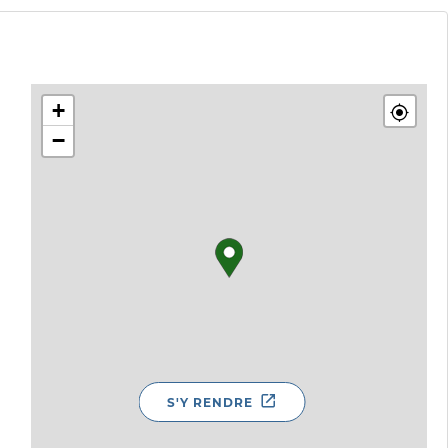
+
−
S'Y RENDRE