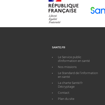
SANTE.FR
Le Service public
d'information en santé
Nos missions
Le Standard de l’information
en santé
La charte Santé.fr
Décryptage
Contact
Plan du site