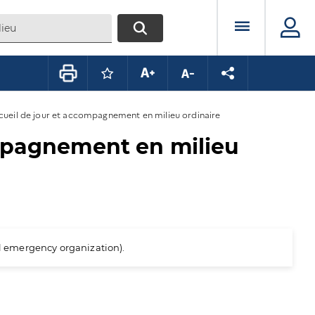
Menu prin
RECHERCHER
Connectez-vous pour mettre ce conte
Augmenter la taille du texte
Diminuer la taille du te
Partager la pag
ccueil de jour et accompagnement en milieu ordinaire
ompagnement en milieu
al emergency organization).