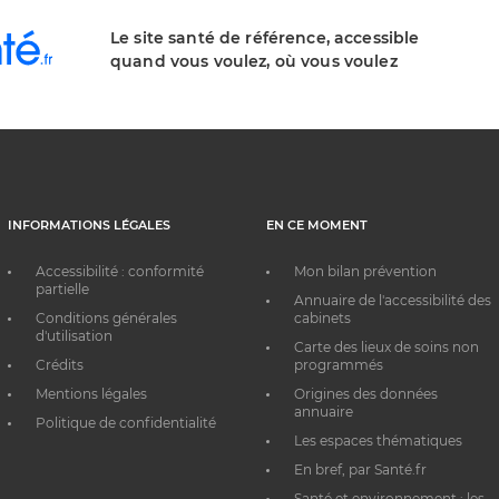
Le site santé de référence, accessible
quand vous voulez, où vous voulez
INFORMATIONS LÉGALES
EN CE MOMENT
Accessibilité : conformité
Mon bilan prévention
partielle
Annuaire de l'accessibilité des
Conditions générales
cabinets
d'utilisation
Carte des lieux de soins non
Crédits
programmés
Mentions légales
Origines des données
annuaire
Politique de confidentialité
Les espaces thématiques
En bref, par Santé.fr
Santé et environnement : les