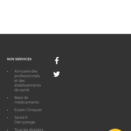
NOS SERVICES
Facebook
Annuaire des
Twitter
professionnels
et des
établissements
de santé
Base de
médicaments
Essais Cliniques
Santé.fr
Décryptage
Tous les dossiers