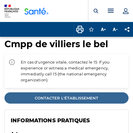
Panneau de gestion des cookies
Menu pr
Ouvrir la rech
Connectez-vous pour
Augmenter la t
Diminuer 
Pa
Cmpp de villiers le bel
En cas d'urgence vitale, contactez le 15. If you
experience or witness a medical emergency,
immediatly call 15 (the national emergency
organization).
CONTACTER L'ÉTABLISSEMENT
INFORMATIONS PRATIQUES