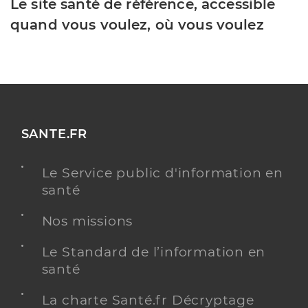
Le site santé de référence, accessible
quand vous voulez, où vous voulez
SANTE.FR
Le Service public d'information en
santé
Nos missions
Le Standard de l’information en
santé
La charte Santé.fr Décryptage