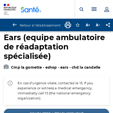
Panneau de gestion des cookies
Menu pr
Ouvrir la rech
Retour à l'établissement
Connectez-vous pour
Augmenter la t
Diminuer 
Pa
Ears (equipe ambulatoire
de réadaptation
spécialisée)
Cmp la gomette - eshop - ears - chd la candelie
En cas d'urgence vitale, contactez le 15. If you
experience or witness a medical emergency,
immediatly call 15 (the national emergency
organization).