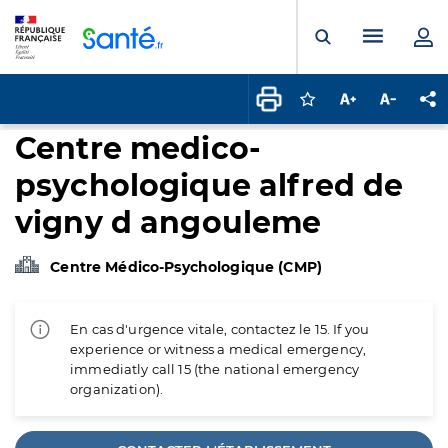
Panneau de gestion des cookies
Menu pr
Ouvrir la rech
Connectez-vous pour
Augmenter la t
Diminuer 
Pa
Centre medico-
psychologique alfred de
vigny d angouleme
Centre Médico-Psychologique (CMP)
En cas d'urgence vitale, contactez le 15. If you
experience or witness a medical emergency,
immediatly call 15 (the national emergency
organization).