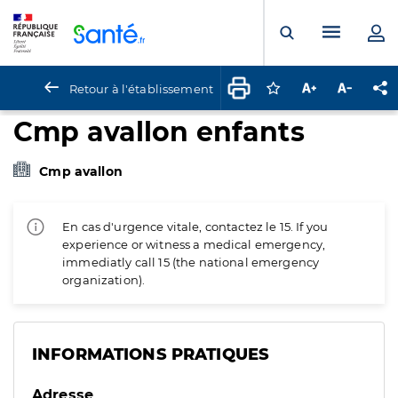
Panneau de gestion des cookies
Menu pr
Ouvrir la rech
Retour à l'établissement
Connectez-vous pour
Augmenter la t
Diminuer 
Pa
Cmp avallon enfants
Cmp avallon
En cas d'urgence vitale, contactez le 15. If you
experience or witness a medical emergency,
immediatly call 15 (the national emergency
organization).
INFORMATIONS PRATIQUES
Adresse