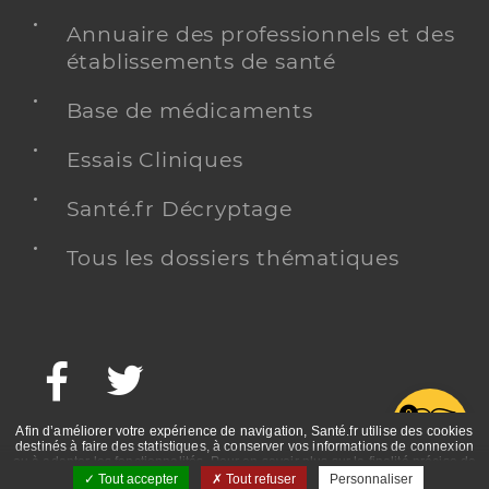
Annuaire des professionnels et des
établissements de santé
Base de médicaments
Essais Cliniques
Santé.fr Décryptage
Tous les dossiers thématiques
Facebook
Twitter
G
Afin d’améliorer votre expérience de navigation, Santé.fr utilise des cookies
destinés à faire des statistiques, à conserver vos informations de connexion
ou à adapter les fonctionnalités. Pour en savoir plus sur la finalité précise de
ces cookies, nous vous invitons à prendre connaissance de la politique de
Tout accepter
Tout refuser
Personnaliser