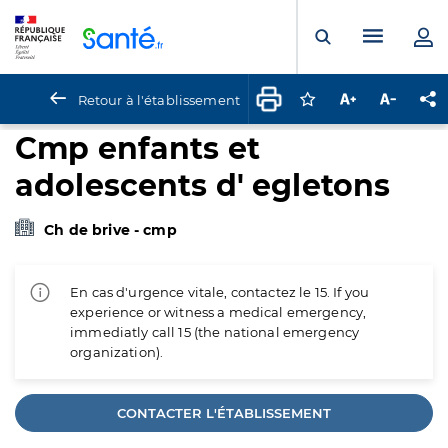
Panneau de gestion des cookies
Menu pr
Ouvrir la rech
Retour à l'établissement
Connectez-vous pour
Augmenter la t
Diminuer 
Pa
Cmp enfants et
adolescents d' egletons
Ch de brive - cmp
En cas d'urgence vitale, contactez le 15. If you
experience or witness a medical emergency,
immediatly call 15 (the national emergency
organization).
CONTACTER L'ÉTABLISSEMENT