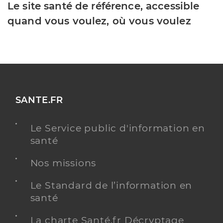
Le site santé de référence, accessible
quand vous voulez, où vous voulez
SANTE.FR
Le Service public d'information en
santé
Nos missions
Le Standard de l’information en
santé
La charte Santé.fr Décryptage