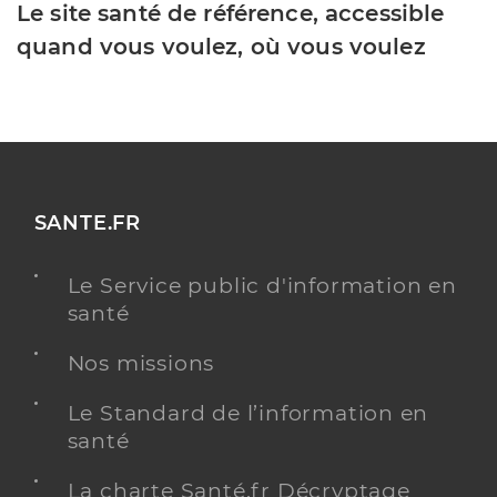
Le site santé de référence, accessible
quand vous voulez, où vous voulez
SANTE.FR
Le Service public d'information en
santé
Nos missions
Le Standard de l’information en
santé
La charte Santé.fr Décryptage