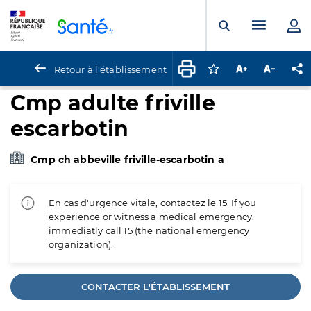
Panneau de gestion des cookies
Menu pr
Ouvrir la rech
Retour à l'établissement
Connectez-vous pour
Augmenter la t
Diminuer 
Pa
Cmp adulte friville
escarbotin
Cmp ch abbeville friville-escarbotin a
En cas d'urgence vitale, contactez le 15. If you
experience or witness a medical emergency,
immediatly call 15 (the national emergency
organization).
CONTACTER L'ÉTABLISSEMENT