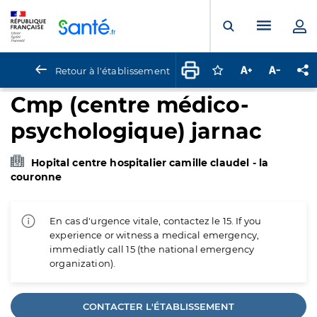
Panneau de gestion des cookies
Menu pr
Ouvrir la rech
Retour à l'établissement
Connectez-vous pour
Augmenter la t
Diminuer 
Pa
Cmp (centre médico-
psychologique) jarnac
Hopital centre hospitalier camille claudel - la
couronne
En cas d'urgence vitale, contactez le 15. If you
experience or witness a medical emergency,
immediatly call 15 (the national emergency
organization).
CONTACTER L'ÉTABLISSEMENT