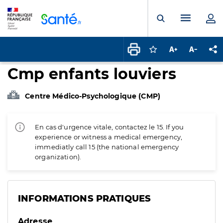
Panneau de gestion des cookies
Menu pr
Ouvrir la rech
Connectez-vous pour
Augmenter la t
Diminuer 
Pa
Cmp enfants louviers
Centre Médico-Psychologique (CMP)
En cas d'urgence vitale, contactez le 15. If you
experience or witness a medical emergency,
immediatly call 15 (the national emergency
organization).
INFORMATIONS PRATIQUES
Adresse