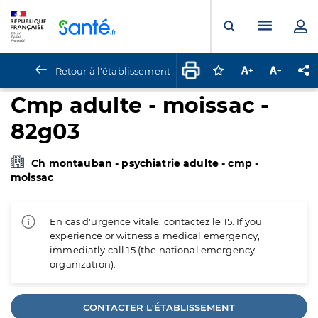
Panneau de gestion des cookies
Menu pr
Ouvrir la rech
Retour à l'établissement
Connectez-vous pour
Augmenter la t
Diminuer 
Pa
Cmp adulte - moissac -
82g03
Ch montauban - psychiatrie adulte - cmp -
moissac
En cas d'urgence vitale, contactez le 15. If you
experience or witness a medical emergency,
immediatly call 15 (the national emergency
organization).
CONTACTER L'ÉTABLISSEMENT