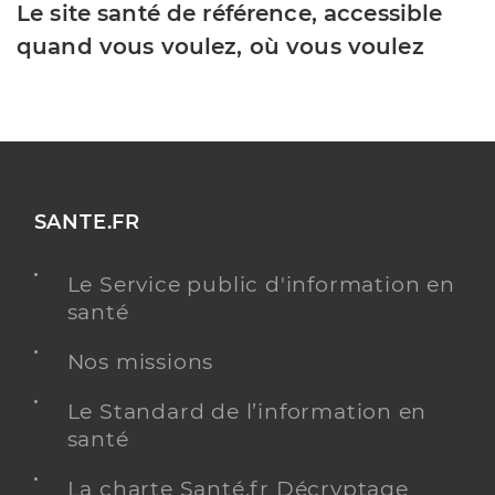
Le site santé de référence, accessible
quand vous voulez, où vous voulez
SANTE.FR
Le Service public d'information en
santé
Nos missions
Le Standard de l’information en
santé
La charte Santé.fr Décryptage