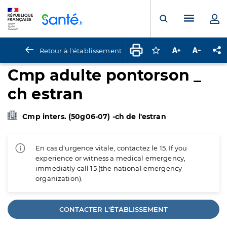
Panneau de gestion des cookies
Menu pr
Ouvrir la rech
Retour à l'établissement
Connectez-vous pour
Augmenter la t
Diminuer 
Pa
Cmp adulte pontorson _
ch estran
Cmp inters. (50g06-07) -ch de l'estran
En cas d'urgence vitale, contactez le 15. If you
experience or witness a medical emergency,
immediatly call 15 (the national emergency
organization).
CONTACTER L'ÉTABLISSEMENT