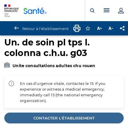
Panneau de gestion des cookies
Menu pr
Ouvrir la rech
Retour à l'établissement
Connectez-vous pour
Augmenter la t
Diminuer 
Pa
Un. de soin pl tps l.
colonna c.h.u. g03
Unite consultations adultes chu rouen
En cas d'urgence vitale, contactez le 15. If you
experience or witness a medical emergency,
immediatly call 15 (the national emergency
organization).
CONTACTER L'ÉTABLISSEMENT