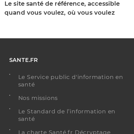
Le site santé de référence, accessible
quand vous voulez, où vous voulez
SANTE.FR
Le Service public d'information en
santé
Nos missions
Le Standard de l’information en
santé
La charte Santé.fr Décryptage