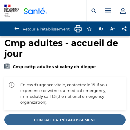
Panneau de gestion des cookies
Menu pr
Ouvrir la rech
Retour à l'établissement
Connectez-vous pour
Augmenter la t
Diminuer 
Pa
Cmp adultes - accueil de
jour
Cmp cattp adultes st valery ch dieppe
En cas d'urgence vitale, contactez le 15. If you
experience or witness a medical emergency,
immediatly call 15 (the national emergency
organization).
CONTACTER L'ÉTABLISSEMENT