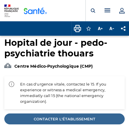
Panneau de gestion des cookies
Menu pr
Ouvrir la rech
Connectez-vous pour
Augmenter la t
Diminuer 
Pa
Hopital de jour - pedo-
psychiatrie thouars
Centre Médico-Psychologique (CMP)
En cas d'urgence vitale, contactez le 15. If you
experience or witness a medical emergency,
immediatly call 15 (the national emergency
organization).
CONTACTER L'ÉTABLISSEMENT