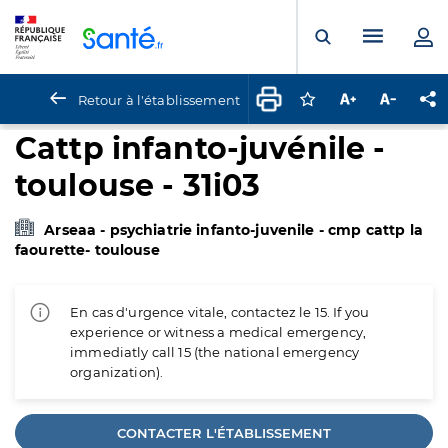
Panneau de gestion des cookies
Menu pr
Ouvrir la rech
Retour à l'établissement
Connectez-vous pour
Augmenter la t
Diminuer 
Pa
Cattp infanto-juvénile -
toulouse - 31i03
Arseaa - psychiatrie infanto-juvenile - cmp cattp la
faourette- toulouse
En cas d'urgence vitale, contactez le 15. If you
experience or witness a medical emergency,
immediatly call 15 (the national emergency
organization).
CONTACTER L'ÉTABLISSEMENT