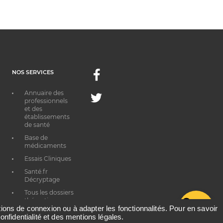
NOS SERVICES
Facebook
Annuaire des
Twitter
professionnels
et des
établissements
de santé
Base de
médicaments
Essais Cliniques
Santé.fr
Décryptage
Tous les dossiers
thématiques
G
ations de connexion ou à adapter les fonctionnalités. Pour en savoir
onfidentialité et des mentions légales.