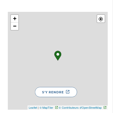
+
−
S'Y RENDRE
Leaflet
|
© MapTiler
© Contributeurs d'OpenStreetMap