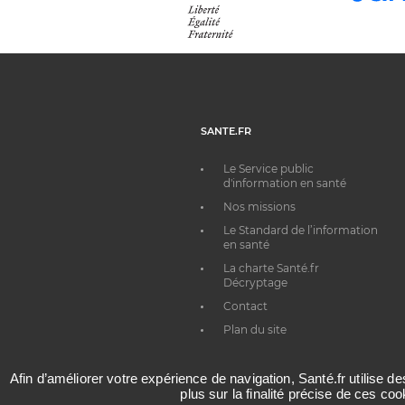
SANTE.FR
Le Service public
d'information en santé
Nos missions
Le Standard de l’information
en santé
La charte Santé.fr
Décryptage
Contact
Plan du site
Afin d’améliorer votre expérience de navigation, Santé.fr utilise d
plus sur la finalité précise de ces co