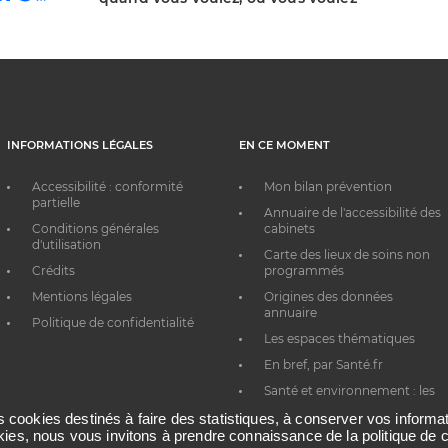
INFORMATIONS LÉGALES
EN CE MOMENT
Accessibilité : conformité
Mon bilan prévention
partielle
Annuaire de l'accessibilité des
Conditions générales
cabinets
d'utilisation
Carte des lieux de soins non
Crédits
programmés
Mentions légales
Origines des données
annuaire
Politique de confidentialité
Les espaces thématiques
En bref, par Santé.fr
Santé et environnement : les
bons réflexes au quotidien
es cookies destinés à faire des statistiques, à conserver vos inform
okies, nous vous invitons à prendre connaissance de la politique de c