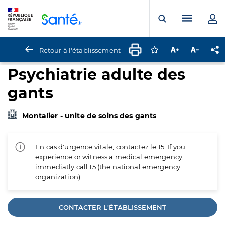
Panneau de gestion des cookies
Menu pr
Ouvrir la rech
Retour à l'établissement
Connectez-vous pour
Augmenter la t
Diminuer 
Pa
Psychiatrie adulte des
gants
Montalier - unite de soins des gants
En cas d'urgence vitale, contactez le 15. If you
experience or witness a medical emergency,
immediatly call 15 (the national emergency
organization).
CONTACTER L'ÉTABLISSEMENT