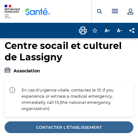
Panneau de gestion des cookies
Menu pr
Ouvrir la rech
Connectez-vous pour
Augmenter la t
Diminuer 
Pa
Centre socail et culturel
de Lassigny
Association
En cas d'urgence vitale, contactez le 15. If you
experience or witness a medical emergency,
immediatly call 15 (the national emergency
organization).
CONTACTER L'ÉTABLISSEMENT