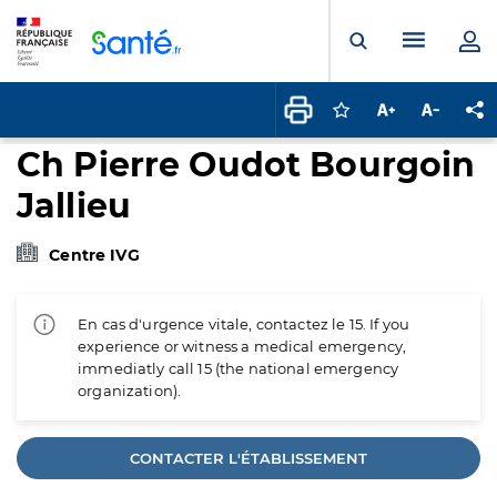
Panneau de gestion des cookies
Menu pr
Ouvrir la rech
Connectez-vous pour
Augmenter la t
Diminuer 
Pa
Ch Pierre Oudot Bourgoin
Jallieu
Centre IVG
En cas d'urgence vitale, contactez le 15. If you
experience or witness a medical emergency,
immediatly call 15 (the national emergency
organization).
CONTACTER L'ÉTABLISSEMENT