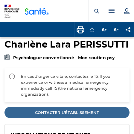
Panneau de gestion des cookies
Menu pr
Ouvrir la rech
Connectez-vous pour
Augmenter la t
Diminuer 
Pa
Charlène Lara PERISSUTTI
Psychologue conventionné - Mon soutien psy
En cas d'urgence vitale, contactez le 15. If you
experience or witness a medical emergency,
immediatly call 15 (the national emergency
organization).
CONTACTER L'ÉTABLISSEMENT